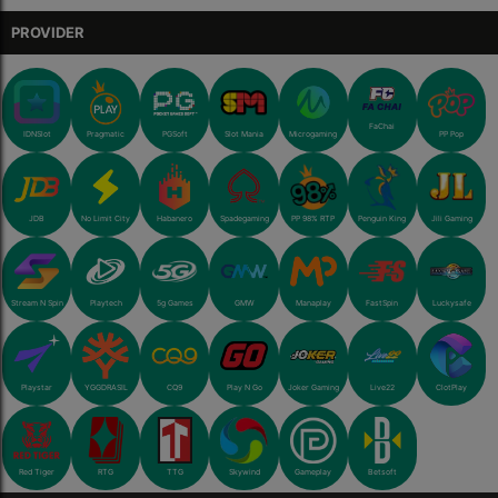
PROVIDER
FaChai
IDNSlot
Pragmatic
PGSoft
Slot Mania
Microgaming
PP Pop
JDB
Habanero
Spadegaming
PP 98% RTP
Penguin King
Jili Gaming
No Limit City
Stream N Spin
Playtech
5g Games
GMW
Manaplay
FastSpin
Luckysafe
Playstar
YGGDRASIL
CQ9
Play N Go
Joker Gaming
Live22
ClotPlay
Red Tiger
RTG
TTG
Skywind
Gameplay
Betsoft