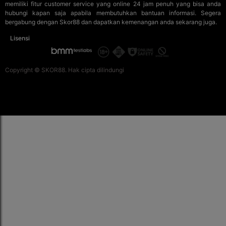
memiliki fitur customer service yang online 24 jam penuh yang bisa anda
hubungi kapan saja apabila membutuhkan bantuan informasi. Segera
bergabung dengan Skor88 dan dapatkan kemenangan anda sekarang juga.
Lisensi
Copyright © SKOR88. Hak cipta dilindungi