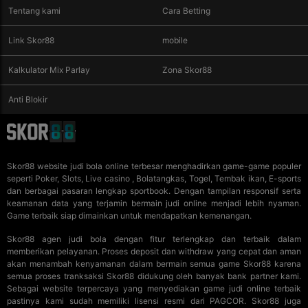
Tentang kami
Cara Betting
Link Skor88
mobile
Kalkulator Mix Parlay
Zona Skor88
Anti Blokir
Skor88
website judi bola online terbesar menghadirkan game-game populer
seperti Poker, Slots, Live casino , Bolatangkas, Togel, Tembak ikan, E-sports
dan berbagai pasaran lengkap sportbook. Dengan tampilan responsif serta
keamanan data yang terjamin bermain judi online menjadi lebih nyaman.
Game terbaik siap dimainkan untuk mendapatkan kemenangan.
Skor88 agen judi bola dengan fitur terlengkap dan terbaik dalam
memberikan pelayanan. Proses deposit dan withdraw yang cepat dan aman
akan menambah kenyamanan dalam bermain semua game Skor88 karena
semua proses tranksaksi Skor88 didukung oleh banyak bank partner kami.
Sebagai website terpercaya yang menyediakan game
judi online
terbaik
pastinya kami sudah memiliki lisensi resmi dari PAGCOR. Skor88 juga