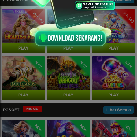
PROMO
PROMO
PROMO
PLAY
PLAY
PLAY
NEW
NEW
NEW
PLAY
PLAY
PLAY
PROMO
PGSOFT
Lihat Semua
NEW
NEW
NEW