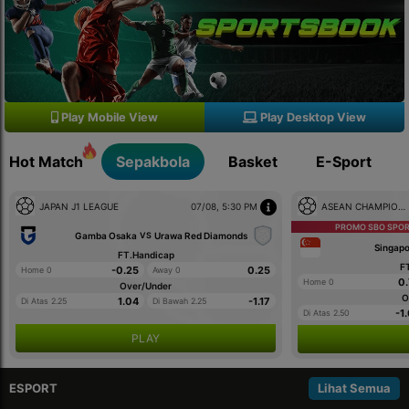
Play Mobile View
Play Desktop View
Hot Match
Sepakbola
Basket
E-Sport
ASEAN CHAMPIONSHIP 20...
07/08, 8:00 PM
ASEAN CHAMPIONSHIP 20...
PROMO SBO SPORT
Vietn
Singapore
VS
Indonesia
F
FT.Handicap
-3
Home 0
0.75
-0.75
Home 0
Away 0
O
Over/Under
-1
Di Atas 3.75
-1.04
-1.25
Di Atas 2.50
Di Bawah 2.50
PLAY
ESPORT
Lihat Semua