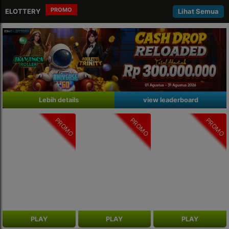
PROMO
ELOTTERY
Lihat Semua
Lebih details
view leaderboard
PROMO
PROMO
PROMO
PLAY
PLAY
PLAY