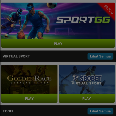
PROMO
PLAY
VIRTUAL SPORT
Lihat Semua
PLAY
PLAY
TOGEL
Lihat Semua